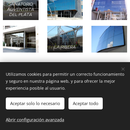
SANATORIO
ADVENTISTA
DEL PLATA
LA RIBERA
Utilizamos cookies para permitir un correcto funcionamiento
y seguro en nuestra página web, y para ofrecer la mejor
experiencia posible al usuario.
© Copyright 2019 - Todos los Derechos Reservados
Bianchi y
Cía.
Aceptar solo lo necesario
Aceptar todo
ESTUDIO
UNO
Contenidos y publicidad en redes sociales.
Abrir configuración avanzada
Cookies